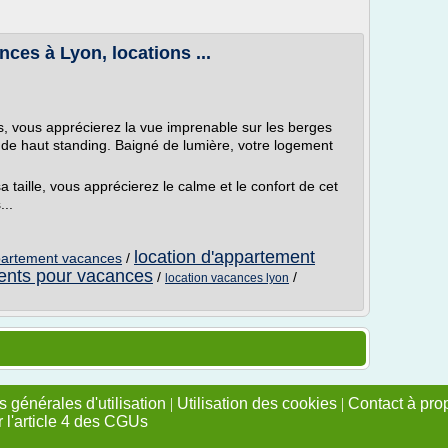
ces à Lyon, locations ...
, vous apprécierez la vue imprenable sur les berges
t de haut standing. Baigné de lumière, votre logement
taille, vous apprécierez le calme et le confort de cet
..
location d'appartement
partement vacances
/
ments pour vacances
/
/
location vacances lyon
 générales d'utilisation
|
Utilisation des cookies
|
Contact à pro
r l'article 4 des CGUs