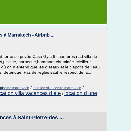
s à Marrakech - Airbnb ...
et terrasse privée Casa Gyla,8 chambres,riad villa de
t,piscine, barbecue,hammam cheminée. Meilleur
ù on n entend que les oiseaux et le clapotis de l eau.
, détendue. Pas de règles sauf le respect de la...
/
/
c piscine marrakech
location villa centre marrakech
cation villa vacances d ete
location d une
/
ces à Saint-Pierre-des ...