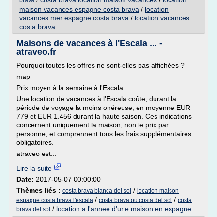
/
costa brava location maison vacances
/
location
brava
maison vacances espagne costa brava
/
location
vacances mer espagne costa brava
/
location vacances
costa brava
Maisons de vacances à l'Escala ... -
atraveo.fr
Pourquoi toutes les offres ne sont-elles pas affichées ?
map
Prix moyen à la semaine à l'Escala
Une location de vacances à l'Escala coûte, durant la
période de voyage la moins onéreuse, en moyenne EUR
779 et EUR 1.456 durant la haute saison. Ces indications
concernent uniquement la maison, non le prix par
personne, et comprennent tous les frais supplémentaires
obligatoires.
atraveo est...
Lire la suite
Date:
2017-05-07 00:00:00
Thèmes liés :
/
costa brava blanca del sol
location maison
/
/
espagne costa brava l'escala
costa brava ou costa del sol
costa
/
location a l'annee d'une maison en espagne
brava del sol