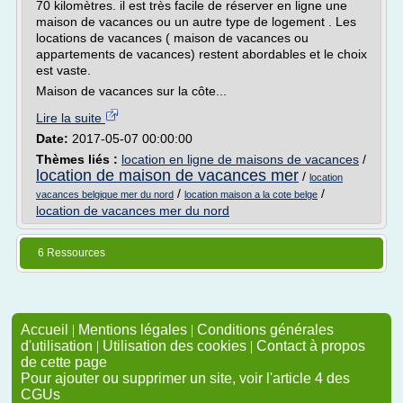
70 kilomètres. il est très facile de réserver en ligne une
maison de vacances ou un autre type de logement . Les
locations de vacances ( maison de vacances ou
appartements de vacances) restent abordables et le choix
est vaste.
Maison de vacances sur la côte...
Lire la suite
Date:
2017-05-07 00:00:00
Thèmes liés :
location en ligne de maisons de vacances
/
location de maison de vacances mer
/
location
/
/
vacances belgique mer du nord
location maison a la cote belge
location de vacances mer du nord
6 Ressources
Accueil
|
Mentions légales
|
Conditions générales
d'utilisation
|
Utilisation des cookies
|
Contact à propos
de cette page
Pour ajouter ou supprimer un site, voir l'article 4 des
CGUs