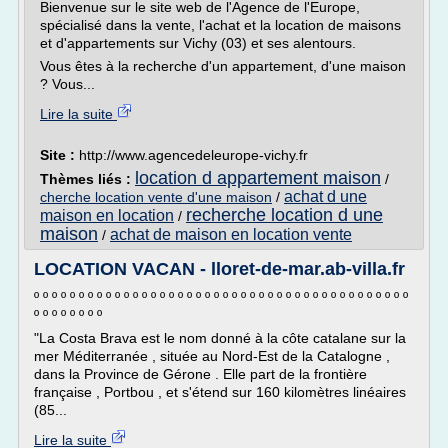
Bienvenue sur le site web de l'Agence de l'Europe,
spécialisé dans la vente, l'achat et la location de maisons
et d'appartements sur Vichy (03) et ses alentours.
Vous êtes à la recherche d'un appartement, d'une maison
? Vous...
Lire la suite
Site :
http://www.agencedeleurope-vichy.fr
location d appartement maison
Thèmes liés :
/
achat d une
cherche location vente d'une maison
/
recherche location d une
maison en location
/
maison
achat de maison en location vente
/
LOCATION VACAN - lloret-de-mar.ab-villa.fr
º º º º º º º º º º º º º º º º º º º º º º º º º º º º º º º º º º º º º º º º º º
º º º º º º º º
"La Costa Brava est le nom donné à la côte catalane sur la
mer Méditerranée , située au Nord-Est de la Catalogne ,
dans la Province de Gérone . Elle part de la frontière
française , Portbou , et s'étend sur 160 kilomètres linéaires
(85...
Lire la suite