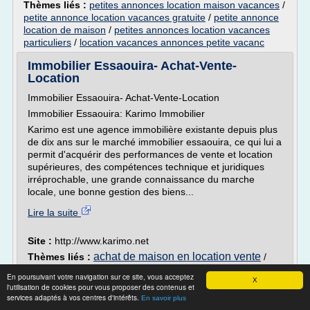
Thèmes liés :
petites annonces location maison vacances
/
petite annonce location vacances gratuite
/
petite annonce
location de maison
/
petites annonces location vacances
particuliers
/
location vacances annonces petite vacanc
Immobilier Essaouira- Achat-Vente-
Location
Immobilier Essaouira- Achat-Vente-Location
Immobilier Essaouira: Karimo Immobilier
Karimo est une agence immobilière existante depuis plus
de dix ans sur le marché immobilier essaouira, ce qui lui a
permit d'acquérir des performances de vente et location
supérieures, des compétences technique et juridiques
irréprochable, une grande connaissance du marche
locale, une bonne gestion des biens...
Lire la suite
Site :
http://www.karimo.net
achat de maison en location vente
Thèmes liés :
/
/
condition de vente d'une
contrat location vente immobilier
En poursuivant votre navigation sur ce site, vous acceptez
X
maison en location
/
location vente d une maison
l'utilisation de cookies pour vous proposer des contenus et
location vente d une maison
condition
/
services adaptés à vos centres d'intérêts.
En savoir plus