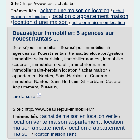
Site :
https://www.test-achats.be
achat d une maison en location
Thèmes liés :
/
achat
location d appartement maison
maison en location
/
location d une maison
/
/
acheter maison en location
Beauséjour Immobilier: 5 agences sur
l’ouest nantais ...
Beauséjour Immobilier : Beauséjour Immobilier: 5
agences sur l'ouest nantais, transaction/location/gestion
immobilier saint herblain , immobilier nantes , immobilier
coueron , immobilier orvault , immobilier nantes ,
immobilier saint-herblain location / achat maison /
appartement Nantes, Saint-Herblain et Coueron
immobilier Nantes, Saint Herblain, St-Herblain, Coueron -
Appartement, Bureaux,...
Lire la suite
Site :
http://www.beausejour-immobilier.fr
achat de maison en location vente
Thèmes liés :
/
location vente maison appartement
location
/
maison appartement
location d appartement
/
maison
/
location maison saint