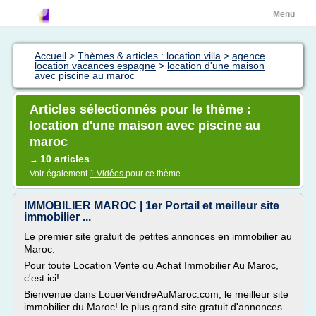
Menu
Accueil
>
Thèmes & articles : location villa
>
agence
location vacances espagne
>
location d'une maison
avec piscine au maroc
Articles sélectionnés pour le thème :
location d'une maison avec piscine au
maroc
10 articles
→
Voir également
1 Vidéos
pour ce thème
IMMOBILIER MAROC | 1er Portail et meilleur site
immobilier ...
Le premier site gratuit de petites annonces en immobilier au
Maroc.
Pour toute Location Vente ou Achat Immobilier Au Maroc,
c'est ici!
Bienvenue dans LouerVendreAuMaroc.com, le meilleur site
immobilier du Maroc! le plus grand site gratuit d'annonces