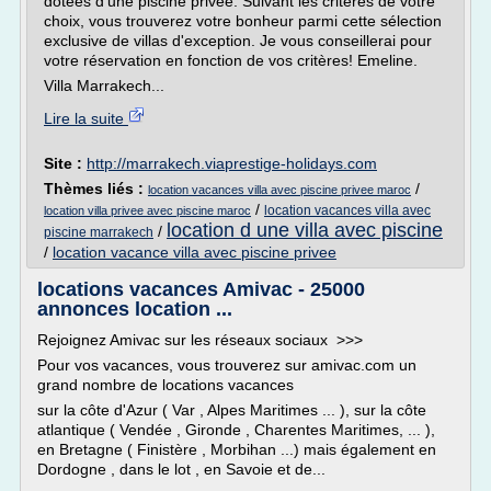
dotées d'une piscine privée. Suivant les critères de votre
choix, vous trouverez votre bonheur parmi cette sélection
exclusive de villas d'exception. Je vous conseillerai pour
votre réservation en fonction de vos critères! Emeline.
Villa Marrakech...
Lire la suite
Site :
http://marrakech.viaprestige-holidays.com
Thèmes liés :
/
location vacances villa avec piscine privee maroc
/
location vacances villa avec
location villa privee avec piscine maroc
location d une villa avec piscine
/
piscine marrakech
/
location vacance villa avec piscine privee
locations vacances Amivac - 25000
annonces location ...
Rejoignez Amivac sur les réseaux sociaux >>>
Pour vos vacances, vous trouverez sur amivac.com un
grand nombre de locations vacances
sur la côte d'Azur ( Var , Alpes Maritimes ... ), sur la côte
atlantique ( Vendée , Gironde , Charentes Maritimes, ... ),
en Bretagne ( Finistère , Morbihan ...) mais également en
Dordogne , dans le lot , en Savoie et de...