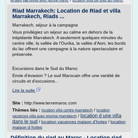
/
location villa de luxe au maroc
location villa privee avec piscine maroc
Riad Marrakech: Location de Riad et villa
Marrakech, Riads ...
Marrakech, séjour à la campagne
Vous privilégiez un séjour au calme en dehors de la
trépidante Marrakech. A seulement quelques minutes du
centre ville, la vallée de l'Ourika, la vallée d'Asni, les bords
du lac offrent une campagne à la nature spectaculaire et
préservée.
Excursions dans le Sud du Maroc
Envie d'évasion ? Le sud Marocain offre une variété de
circuits et d'excusions...
Lire la suite
Site :
http://www.terremaroc.com
Thèmes liés :
/
location villa centre marrakech
location
location d une villa
/
vacances villa avec piscine marrakech
dans le sud
/
location vacances maison d'hotes
/
location
maison d hotes
Définition du riad au Maroc - Location riad