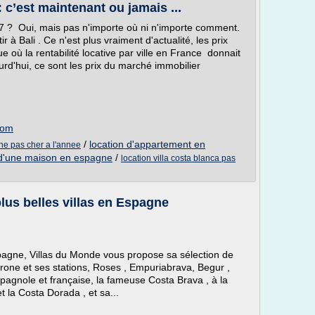
 c’est maintenant ou jamais ...
017 ? Oui, mais pas n'importe où ni n'importe comment.
ir à Bali . Ce n'est plus vraiment d'actualité, les prix
 où la rentabilité locative par ville en France donnait
urd'hui, ce sont les prix du marché immobilier
com
/
location d'appartement en
ne pas cher a l'annee
e d'une maison en espagne
/
location villa costa blanca pas
plus belles villas en Espagne
Espagne, Villas du Monde vous propose sa sélection de
one et ses stations, Roses , Empuriabrava, Begur ,
spagnole et française, la fameuse Costa Brava , à la
t la Costa Dorada , et sa...