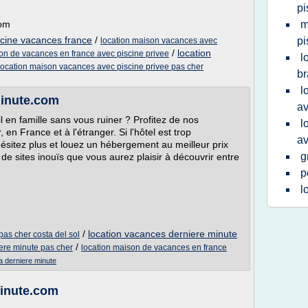
pi
com
m
scine vacances france
/
pi
location maison vacances avec
/
location
on de vacances en france avec piscine privee
l
location maison vacances avec piscine privee pas cher
br
l
minute.com
av
l en famille sans vous ruiner ? Profitez de nos
l
en France et à l'étranger. Si l'hôtel est trop
av
hésitez plus et louez un hébergement au meilleur prix
g
e sites inouïs que vous aurez plaisir à découvrir entre
p
l
/
location vacances derniere minute
as cher costa del sol
/
ere minute pas cher
location maison de vacances en france
 derniere minute
minute.com