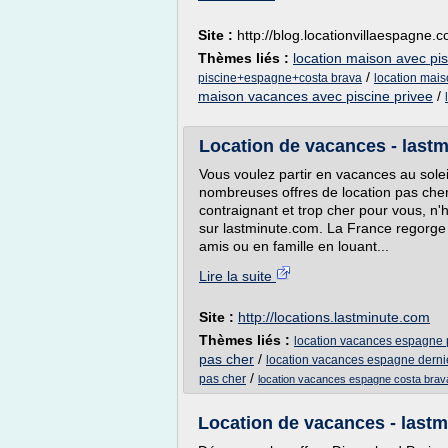
Site :
http://blog.locationvillaespagne.
Thèmes liés :
location maison avec pi
/
piscine+espagne+costa brava
location mais
maison vacances avec piscine privee
/
Location de vacances - last
Vous voulez partir en vacances au solei
nombreuses offres de location pas cher, 
contraignant et trop cher pour vous, n'
sur lastminute.com. La France regorge d
amis ou en famille en louant...
Lire la suite
Site :
http://locations.lastminute.com
Thèmes liés :
location vacances espagne p
pas cher
/
location vacances espagne derni
/
pas cher
location vacances espagne costa brava
Location de vacances - last