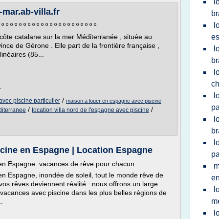
l
ar.ab-villa.fr
br
l
 º º º º º º º º º º º º º º º º º º º º º º
côte catalane sur la mer Méditerranée , située au
es
nce de Gérone . Elle part de la frontière française ,
l
inéaires (85...
br
l
ch
r
l
/
vec piscine particulier
maison a louer en espagne avec piscine
pa
/
/
diterranee
location villa nord de l'espagne avec piscine
l
br
l
cine en Espagne | Location Espagne
pa
en Espagne: vacances de rêve pour chacun
m
n Espagne, inondée de soleil, tout le monde rêve de
en
vos rêves deviennent réalité : nous offrons un large
l
vacances avec piscine dans les plus belles régions de
me
.
l