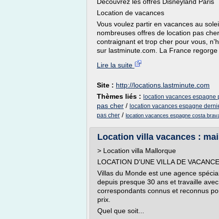
Découvrez les offres Disneyland Paris
Location de vacances
Vous voulez partir en vacances au solei
nombreuses offres de location pas cher, 
contraignant et trop cher pour vous, n'
sur lastminute.com. La France regorge d
Lire la suite
Site :
http://locations.lastminute.com
Thèmes liés :
location vacances espagne p
pas cher
/
location vacances espagne derni
/
pas cher
location vacances espagne costa brava
Location villa vacances : mais
> Location villa Mallorque
LOCATION D'UNE VILLA DE VACANCES
Villas du Monde est une agence spéciali
depuis presque 30 ans et travaille avec 
correspondants connus et reconnus pour 
prix.
Quel que soit...