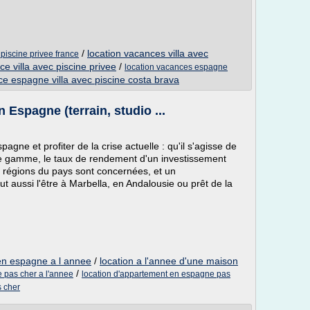
/
location vacances villa avec
 piscine privee france
ce villa avec piscine privee
/
location vacances espagne
ce espagne villa avec piscine costa brava
 Espagne (terrain, studio ...
agne et profiter de la crise actuelle : qu'il s'agisse de
t de gamme, le taux de rendement d'un investissement
s régions du pays sont concernées, et un
t aussi l'être à Marbella, en Andalousie ou prêt de la
en espagne a l annee
/
location a l'annee d'une maison
/
 pas cher a l'annee
location d'appartement en espagne pas
s cher