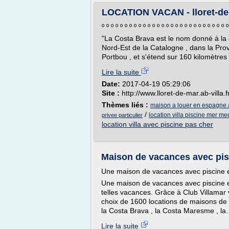
LOCATION VACAN - lloret-de-m
º º º º º º º º º º º º º º º º º º º º º º º º º º º º
"La Costa Brava est le nom donné à la 
Nord-Est de la Catalogne , dans la Provi
Portbou , et s'étend sur 160 kilomètres l
Lire la suite
Date:
2017-04-19 05:29:06
Site :
http://www.lloret-de-mar.ab-villa.f
Thèmes liés :
maison a louer en espagne a
/
location villa piscine mer me
privee particulier
location villa avec piscine pas cher
Maison de vacances avec pis
Une maison de vacances avec piscine 
Une maison de vacances avec piscine e
telles vacances. Grâce à Club Villamar 
choix de 1600 locations de maisons de 
la Costa Brava , la Costa Maresme , la..
Lire la suite