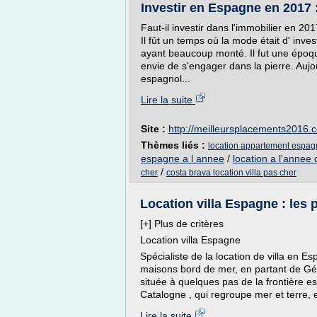
Investir en Espagne en 2017 :
Faut-il investir dans l'immobilier en 2
Il fût un temps où la mode était d' invest
ayant beaucoup monté. Il fut une époque
envie de s'engager dans la pierre. Aujo
espagnol...
Lire la suite
Site :
http://meilleursplacements2016.
Thèmes liés :
location appartement espag
espagne a l annee
/
location a l'anne
/
cher
costa brava location villa pas cher
Location villa Espagne : les 
[+] Plus de critères
Location villa Espagne
Spécialiste de la location de villa en 
maisons bord de mer, en partant de Gér
située à quelques pas de la frontière e
Catalogne , qui regroupe mer et terre, e
Lire la suite