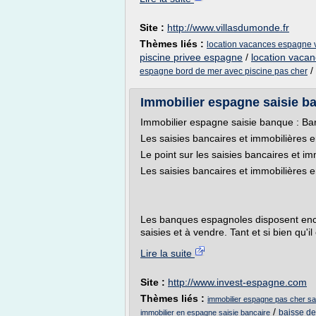
Site :
http://www.villasdumonde.fr
Thèmes liés :
location vacances espagne v
piscine privee espagne
/
location vacan
/
espagne bord de mer avec piscine pas cher
Immobilier espagne saisie ban
Immobilier espagne saisie banque : Ba
Les saisies bancaires et immobilières
Le point sur les saisies bancaires et 
Les saisies bancaires et immobilières
Les banques espagnoles disposent enco
saisies et à vendre. Tant et si bien qu'i
Lire la suite
Site :
http://www.invest-espagne.com
Thèmes liés :
immobilier espagne pas cher sa
/
baisse de
immobilier en espagne saisie bancaire