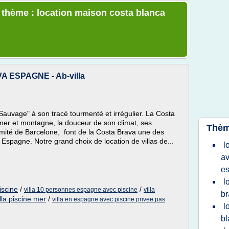
e thème : location maison costa blanca
 ESPAGNE - Ab-villa
auvage" à son tracé tourmenté et irrégulier. La Costa
mer et montagne, la douceur de son climat, ses
Thèm
ximité de Barcelone, font de la Costa Brava une des
Espagne. Notre grand choix de location de villas de...
l
av
e
l
iscine
/
/
villa 10 personnes espagne avec piscine
villa
br
lla piscine mer
/
villa en espagne avec piscine privee pas
l
bl