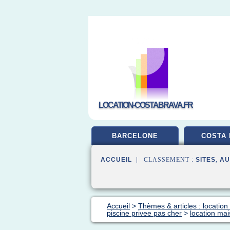
LOCATION-COSTABRAVA.FR
BARCELONE
COSTA 
ACCUEIL
| CLASSEMENT :
SITES
,
AU
Accueil
>
Thèmes & articles : locatio
piscine privee pas cher
>
location ma