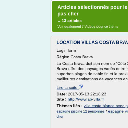
Articles sélectionnés pour l
pas cher
13 articles
→
Voir également
7 Vidéos
pour ce thème
LOCATION VILLAS COSTA BRAVA
Login form
Région Costa Brava
La Costa Brava doit son nom de "Côte S
Brava offre des paysages variés entre 
superbes plages de sable fin et la pro
meilleures destinations de vacances en 
Lire la suite
Date:
2017-05-13 22:18:23
Site :
http://www.ab-villa.fr
Thèmes liés :
villa costa blanca avec p
/
espagne vi
espagne piscine 12 personnes
cher