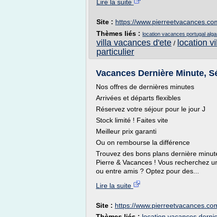
Lire la suite
Site :
https://www.pierreetvacances.co
Thèmes liés :
location vacances portugal algar
villa vacances d'ete
location v
/
particulier
Vacances Dernière Minute, Sé
Nos offres de dernières minutes
Arrivées et départs flexibles
Réservez votre séjour pour le jour J
Stock limité ! Faites vite
Meilleur prix garanti
Ou on rembourse la différence
Trouvez des bons plans dernière minut
Pierre & Vacances ! Vous recherchez un
ou entre amis ? Optez pour des...
Lire la suite
Site :
https://www.pierreetvacances.co
Thèmes liés :
location vacances derni