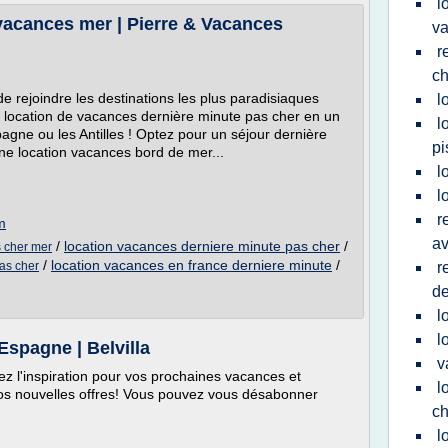
l
vacances mer | Pierre & Vacances
v
r
ch
 de rejoindre les destinations les plus paradisiaques
l
 location de vacances dernière minute pas cher en un
l
agne ou les Antilles ! Optez pour un séjour dernière
pi
ne location vacances bord de mer...
l
l
r
m
av
/
location vacances derniere minute pas cher
/
s cher mer
/
location vacances en france derniere minute
/
as cher
r
de
l
l
Espagne | Belvilla
v
vez l'inspiration pour vos prochaines vacances et
l
 nos nouvelles offres! Vous pouvez vous désabonner
ch
l