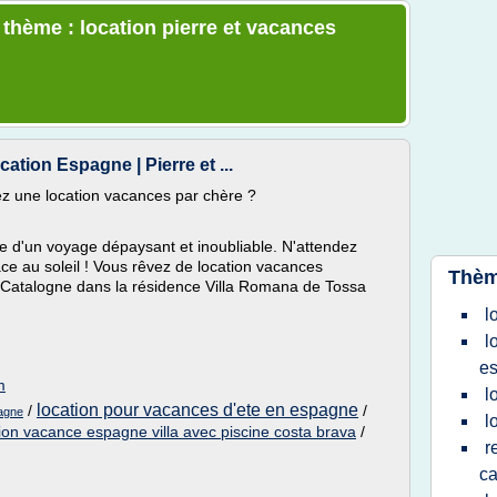
 thème : location pierre et vacances
tion Espagne | Pierre et ...
ez une location vacances par chère ?
e d'un voyage dépaysant et inoubliable. N'attendez
ace au soleil ! Vous rêvez de location vacances
Thèm
Catalogne dans la résidence Villa Romana de Tossa
l
l
e
m
l
location pour vacances d'ete en espagne
/
/
pagne
l
tion vacance espagne villa avec piscine costa brava
/
r
ca