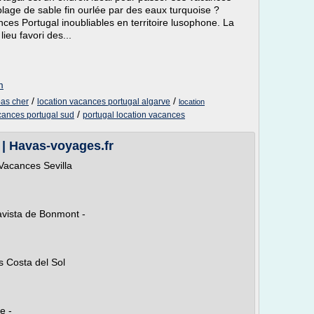
lage de sable fin ourlée par des eaux turquoise ?
ces Portugal inoubliables en territoire lusophone. La
ieu favori des...
m
/
/
pas cher
location vacances portugal algarve
location
/
cances portugal sud
portugal location vacances
 | Havas-voyages.fr
Vacances Sevilla
avista de Bonmont -
s Costa del Sol
e -