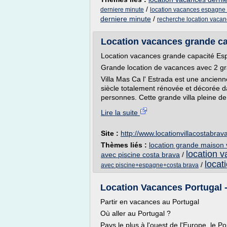
/
derniere minute
location vacances espagne 
derniere minute
/
recherche location vacan
Location vacances grande c
Location vacances grande capacité Es
Grande location de vacances avec 2 gr
Villa Mas Ca l' Estrada est une ancien
siècle totalement rénovée et décorée d
personnes. Cette grande villa pleine d
Lire la suite
Site :
http://www.locationvillacostabrava
Thèmes liés :
location grande maison
location v
avec piscine costa brava
/
locat
/
avec piscine+espagne+costa brava
Location Vacances Portugal - L
Partir en vacances au Portugal
Où aller au Portugal ?
Pays le plus à l'ouest de l'Europe, le P