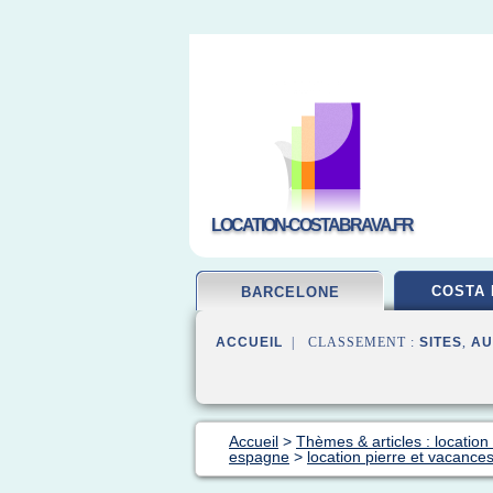
LOCATION-COSTABRAVA.FR
COSTA 
BARCELONE
ACCUEIL
| CLASSEMENT :
SITES
,
AU
Accueil
>
Thèmes & articles : locatio
espagne
>
location pierre et vacanc