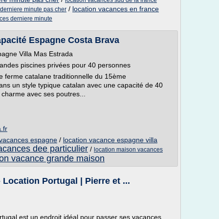
location vacances sud de la france
/
location vacances en france
derniere minute pas cher
ces derniere minute
apacité Espagne Costa Brava
pagne Villa Mas Estrada
andes piscines privées pour 40 personnes
ne ferme catalane traditionnelle du 15ème
ans un style typique catalan avec une capacité de 40
e charme avec ses poutres...
.fr
 vacances espagne
/
location vacance espagne villa
acances dee particulier
/
location maison vacances
ion vacance grande maison
ocation Portugal | Pierre et ...
ortugal est un endroit idéal pour passer ses vacances