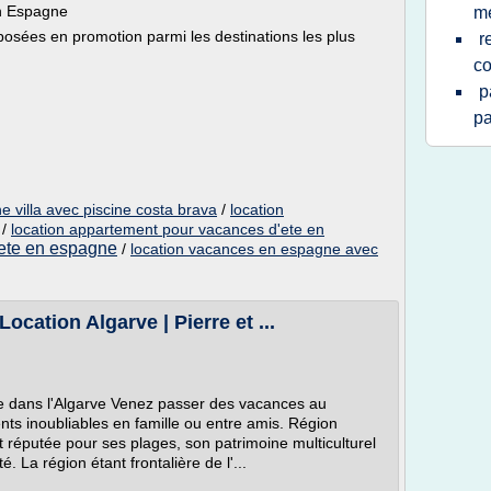
en Espagne
m
posées en promotion parmi les destinations les plus
r
co
p
pa
 villa avec piscine costa brava
/
location
/
location appartement pour vacances d'ete en
'ete en espagne
/
location vacances en espagne avec
ocation Algarve | Pierre et ...
ée dans l'Algarve Venez passer des vacances au
ts inoubliables en famille ou entre amis. Région
st réputée pour ses plages, son patrimoine multiculturel
té. La région étant frontalière de l'...