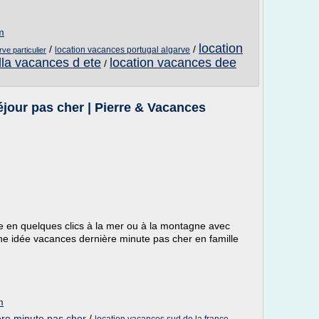
m
location
/
/
location vacances portugal algarve
ve particulier
illa vacances d ete
location vacances dee
/
jour pas cher | Pierre & Vacances
e en quelques clics à la mer ou à la montagne avec
e idée vacances dernière minute pas cher en famille
m
ere minute pas cher
/