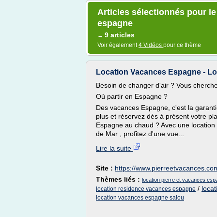
Articles sélectionnés pour le
espagne
9 articles
→
Voir également
4 Vidéos
pour ce thème
Location Vacances Espagne - Loca
Besoin de changer d'air ? Vous cherch
Où partir en Espagne ?
Des vacances Espagne, c'est la garanti
plus et réservez dès à présent votre pl
Espagne au chaud ? Avec une location 
de Mar , profitez d'une vue...
Lire la suite
Site :
https://www.pierreetvacances.co
Thèmes liés :
location pierre et vacances es
/
loca
location residence vacances espagne
location vacances espagne salou