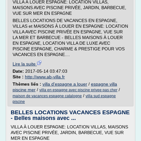
VILLA À LOUER ESPAGNE: LOCATION VILLAS,
MAISONS AVEC PISCINE PRIVÉE, JARDIN, BARBECUE,
VUE SUR MER EN ESPAGNE
BELLES LOCATIONS DE VACANCES EN ESPAGNE,
VILLAS et MAISONS À LOUER EN ESPAGNE: LOCATION
VILLA AVEC PISCINE PRIVÉE EN ESPAGNE, VUE SUR
LA MER ET BARBECUE - BELLES MAISONS À LOUER
EN ESPAGNE, LOCATION VILLA DE LUXE AVEC
PISCINE ESPAGNE, CHARME & PRESTIGE POUR VOS
VACANCES EN ESPAGNE....
Lire la suite
Date:
2017-05-14 03:47:03
Site :
http://www.ab-villa.fr
Thèmes liés :
villa d'espagne a louer
/
espagne villa
piscine mer
/
/
villa en espagne avec piscine privee pas cher
/
maison de vacances espagne catalogne
villa sud espagne
piscine
BELLES LOCATIONS VACANCES ESPAGNE
- Belles maisons avec ...
VILLA À LOUER ESPAGNE: LOCATION VILLAS, MAISONS
AVEC PISCINE PRIVÉE, JARDIN, BARBECUE, VUE SUR
MER EN ESPAGNE