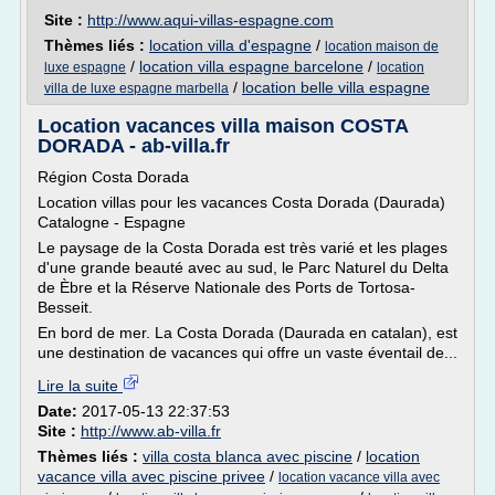
Site :
http://www.aqui-villas-espagne.com
Thèmes liés :
location villa d'espagne
/
location maison de
/
location villa espagne barcelone
/
luxe espagne
location
/
location belle villa espagne
villa de luxe espagne marbella
Location vacances villa maison COSTA
DORADA - ab-villa.fr
Région Costa Dorada
Location villas pour les vacances Costa Dorada (Daurada)
Catalogne - Espagne
Le paysage de la Costa Dorada est très varié et les plages
d'une grande beauté avec au sud, le Parc Naturel du Delta
de Èbre et la Réserve Nationale des Ports de Tortosa-
Besseit.
En bord de mer. La Costa Dorada (Daurada en catalan), est
une destination de vacances qui offre un vaste éventail de...
Lire la suite
Date:
2017-05-13 22:37:53
Site :
http://www.ab-villa.fr
Thèmes liés :
villa costa blanca avec piscine
/
location
vacance villa avec piscine privee
/
location vacance villa avec