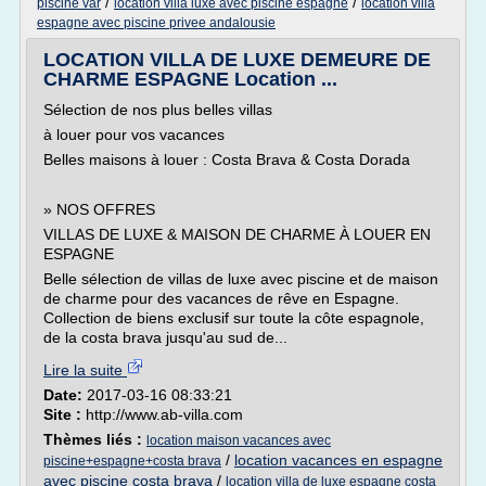
/
/
piscine var
location villa luxe avec piscine espagne
location villa
espagne avec piscine privee andalousie
LOCATION VILLA DE LUXE DEMEURE DE
CHARME ESPAGNE Location ...
Sélection de nos plus belles villas
à louer pour vos vacances
Belles maisons à louer : Costa Brava & Costa Dorada
» NOS OFFRES
VILLAS DE LUXE & MAISON DE CHARME À LOUER EN
ESPAGNE
Belle sélection de villas de luxe avec piscine et de maison
de charme pour des vacances de rêve en Espagne.
Collection de biens exclusif sur toute la côte espagnole,
de la costa brava jusqu'au sud de...
Lire la suite
Date:
2017-03-16 08:33:21
Site :
http://www.ab-villa.com
Thèmes liés :
location maison vacances avec
/
location vacances en espagne
piscine+espagne+costa brava
avec piscine costa brava
/
location villa de luxe espagne costa