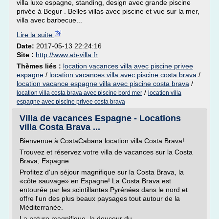
villa luxe espagne, standing, design avec grande piscine
privée à Begur . Belles villas avec piscine et vue sur la mer,
villa avec barbecue...
Lire la suite
Date:
2017-05-13 22:24:16
Site :
http://www.ab-villa.fr
Thèmes liés :
location vacances villa avec piscine privee
espagne
/
location vacances villa avec piscine costa brava
/
location vacance espagne villa avec piscine costa brava
/
/
location villa costa brava avec piscine bord mer
location villa
espagne avec piscine privee costa brava
Villa de vacances Espagne - Locations
villa Costa Brava ...
Bienvenue à CostaCabana location villa Costa Brava!
Trouvez et réservez votre villa de vacances sur la Costa
Brava, Espagne
Profitez d'un séjour magnifique sur la Costa Brava, la
«côte sauvage» en Espagne! La Costa Brava est
entourée par les scintillantes Pyrénées dans le nord et
offre l'un des plus beaux paysages tout autour de la
Méditerranée.
La nature magnifique, la douceur du...