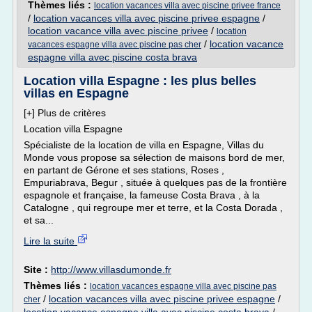
Thèmes liés :
location vacances villa avec piscine privee france
/
location vacances villa avec piscine privee espagne
/
location vacance villa avec piscine privee
/
location
/
location vacance
vacances espagne villa avec piscine pas cher
espagne villa avec piscine costa brava
Location villa Espagne : les plus belles
villas en Espagne
[+] Plus de critères
Location villa Espagne
Spécialiste de la location de villa en Espagne, Villas du
Monde vous propose sa sélection de maisons bord de mer,
en partant de Gérone et ses stations, Roses ,
Empuriabrava, Begur , située à quelques pas de la frontière
espagnole et française, la fameuse Costa Brava , à la
Catalogne , qui regroupe mer et terre, et la Costa Dorada ,
et sa...
Lire la suite
Site :
http://www.villasdumonde.fr
Thèmes liés :
location vacances espagne villa avec piscine pas
/
location vacances villa avec piscine privee espagne
/
cher