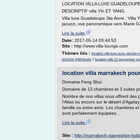
LOCATION VILLA LUXE GUADELOUPE 
DESCRIPTIF villa YIn ET YANG
Villa luxe Guadeloupe Ste Anne : Villa 
jacuzzi, vue panoramique vers Marie Gal
Lire la suite
Date:
2017-05-14 03:44:53
Site :
http://www.villa-lounge.com
Thèmes liés :
location villa luxe avec piscine 
/
piscine interieure
location villa 12 personnes g
location villa marrakech pou
Domaine Feng Shui
Domaine de 13 chambres et 3 suites pr
Nombre de nos villas vous offrent des
l'Atlas ou encore sur le désert d'Agafa
famille ou entre amis. Les chambres et
sont parfaitement équipées...
Lire la suite
Site :
http://marrakech.viaprestige-hol