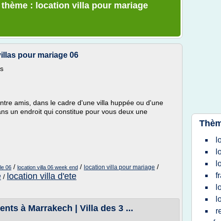
 thème : location villa pour mariage
villas pour mariage 06
as
ntre amis, dans le cadre d'une villa huppée ou d'une
s un endroit qui constitue pour vous deux une
Thèm
l
l
l
/
/
/
location villa pour mariage
le 06
location villa 06 week end
e
location villa d'ete
f
/
l
l
nts à Marrakech | Villa des 3 ...
r