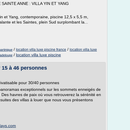
SAINTE ANNE : VILLA YIN ET YANG
Yin et Yang, contemporaine, piscine 12,5 x 5,5 m,
ante et les Saintes, plein Sud surplombant la...
/
/
location villa luxe piscine france
location villa luxe
martinique
/
location villa luxe piscine
uadeloupe
r 15 à 46 personnes
ivatisable pour 30/40 personnes
 panoramas exceptionnels sur les sommets enneigés de
y. Des havres de paix où vous retrouverez la sérénité en
 suites des villas à louer que nous vous présentons
idays.com