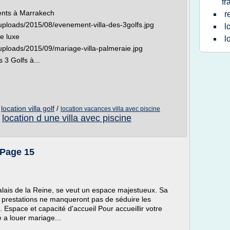
fr
ments à Marrakech
r
/uploads/2015/08/evenement-villa-des-3golfs.jpg
l
e luxe
l
/uploads/2015/09/mariage-villa-palmeraie.jpg
 3 Golfs à...
/
location villa golf
/
location vacances villa avec piscine
location d une villa avec piscine
/
 Page 15
Palais de la Reine, se veut un espace majestueux. Sa
es prestations ne manqueront pas de séduire les
 Espace et capacité d'accueil Pour accueillir votre
e a louer mariage...