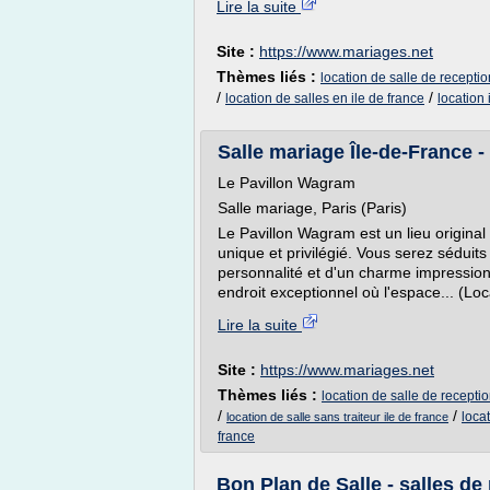
Lire la suite
Site :
https://www.mariages.net
Thèmes liés :
location de salle de receptio
/
/
location de salles en ile de france
location
Salle mariage Île-de-France -
Le Pavillon Wagram
Salle mariage, Paris (Paris)
Le Pavillon Wagram est un lieu origina
unique et privilégié. Vous serez séduits
personnalité et d'un charme impressio
endroit exceptionnel où l'espace... (Loc
Lire la suite
Site :
https://www.mariages.net
Thèmes liés :
location de salle de receptio
/
/
locat
location de salle sans traiteur ile de france
france
Bon Plan de Salle - salles de