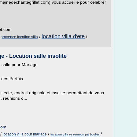
ainedechantegrillet.com) vous accueille pour célébrer
et.com
location villa d'ete
/
/
/
provence location villa
e - Location salle insolite
 salle pour Mariage
s des Pertuis
hitecte, endroit originale et insolite permettant de vous
, réunions o...
.com
/
/
/
location villa pour mariage
location villa ile reunion particulier