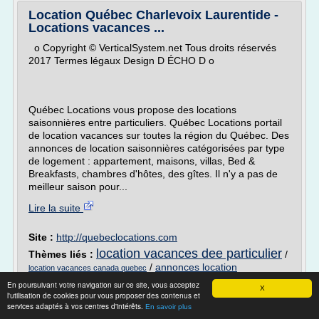
Location Québec Charlevoix Laurentide -
Locations vacances ...
o Copyright © VerticalSystem.net Tous droits réservés
2017 Termes légaux Design D ÉCHO D o
Québec Locations vous propose des locations
saisonnières entre particuliers. Québec Locations portail
de location vacances sur toutes la région du Québec. Des
annonces de location saisonnières catégorisées par type
de logement : appartement, maisons, villas, Bed &
Breakfasts, chambres d'hôtes, des gîtes. Il n'y a pas de
meilleur saison pour...
Lire la suite
Site :
http://quebeclocations.com
location vacances dee particulier
Thèmes liés :
/
/
annonces location
location vacances canada quebec
saisonniere maison vacances
/
location d'appartement
En poursuivant votre navigation sur ce site, vous acceptez
X
vacances particulier
/
location vacances chambres d'hotes
l'utilisation de cookies pour vous proposer des contenus et
services adaptés à vos centres d'intérêts.
gites
En savoir plus