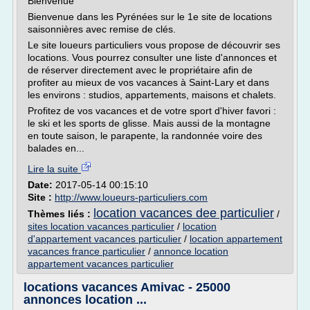
Bienvenue
Bienvenue dans les Pyrénées sur le 1e site de locations
saisonnières avec remise de clés.
Le site loueurs particuliers vous propose de découvrir ses
locations. Vous pourrez consulter une liste d'annonces et
de réserver directement avec le propriétaire afin de
profiter au mieux de vos vacances à Saint-Lary et dans
les environs : studios, appartements, maisons et chalets.
Profitez de vos vacances et de votre sport d'hiver favori :
le ski et les sports de glisse. Mais aussi de la montagne
en toute saison, le parapente, la randonnée voire des
balades en...
Lire la suite
Date:
2017-05-14 00:15:10
Site :
http://www.loueurs-particuliers.com
location vacances dee particulier
Thèmes liés :
/
sites location vacances particulier
/
location
d'appartement vacances particulier
/
location appartement
vacances france particulier
/
annonce location
appartement vacances particulier
locations vacances Amivac - 25000
annonces location ...