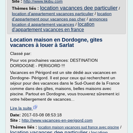
Site :
http://www.likibu.com
location vacances dee particulier
Thèmes liés :
/
location d'appartement vacances particulier
/
location
d'appartement pour vacances pas cher
/
annonces
location
location d appartement vacances
/
d'appartement vacances en france
Location maison en Dordogne, gites
vacances à louer à Sarlat
Classé par:
Pour vos prochaines vacances: DESTINATION
DORDOGNE - PERIGORD !!!
Vacances en Périgord est un site dédié aux vacances en
Dordogne- Périgord. Il est pour ceux qui recherchent un
séjour pour des vacances dans le Sud-Ouest de la France
comme dans des gîtes, maisons, belles maisons avec
piscine. Partout en Dordogne, vous trouverez sûrement ici
votre hébergement de vacances...
Lire la suite
Date:
2017-03-08 08:53:18
Site :
http://www.vacances-en-perigord.com
Thèmes liés :
/
location maison vacances sud france avec piscine
location vacances dee particulier
location