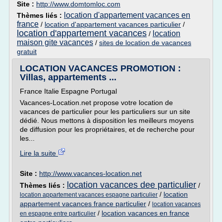
Site :
http://www.domtomloc.com
location d'appartement vacances en
Thèmes liés :
france
/
location d'appartement vacances particulier
/
location d'appartement vacances
location
/
maison gite vacances
/
sites de location de vacances
gratuit
LOCATION VACANCES PROMOTION :
Villas, appartements ...
France Italie Espagne Portugal
Vacances-Location.net propose votre location de
vacances de particulier pour les particuliers sur un site
dédié. Nous mettons à disposition les meilleurs moyens
de diffusion pour les propriétaires, et de recherche pour
les...
Lire la suite
Site :
http://www.vacances-location.net
location vacances dee particulier
Thèmes liés :
/
/
location
location appartement vacances espagne particulier
appartement vacances france particulier
/
location vacances
/
location vacances en france
en espagne entre particulier