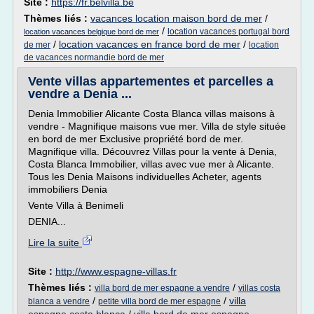
Site :
https://fr.belvilla.be
Thèmes liés :
vacances location maison bord de mer
/
/
location vacances portugal bord
location vacances belgique bord de mer
/
location vacances en france bord de mer
/
de mer
location
de vacances normandie bord de mer
Vente villas appartementes et parcelles a
vendre a Denia ...
Denia Immobilier Alicante Costa Blanca villas maisons à
vendre - Magnifique maisons vue mer. Villa de style située
en bord de mer Exclusive propriété bord de mer.
Magnifique villa. Découvrez Villas pour la vente à Denia,
Costa Blanca Immobilier, villas avec vue mer à Alicante.
Tous les Denia Maisons individuelles Acheter, agents
immobiliers Denia
Vente Villa à Benimeli
DENIA...
Lire la suite
Site :
http://www.espagne-villas.fr
Thèmes liés :
/
villa bord de mer espagne a vendre
villas costa
/
/
villa
blanca a vendre
petite villa bord de mer espagne