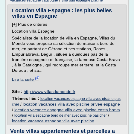
/
vacances espagne catalogne
villa sud espagne piscine
Location villa Espagne : les plus belles
villas en Espagne
[+] Plus de critères
Location villa Espagne
Spécialiste de la location de villa en Espagne, Villas du
Monde vous propose sa sélection de maisons bord de
mer, en partant de Gérone et ses stations, Roses ,
Empuriabrava, Begur , située à quelques pas de la
frontière espagnole et française, la fameuse Costa Brava
, à la Catalogne , qui regroupe mer et terre, et la Costa
Dorada , et sa...
Lire la suite
Site :
http://www.villasdumonde.fr
Thèmes liés :
location vacances espagne villa avec piscine pas
/
location vacances villa avec piscine privee espagne
cher
/
location vacance espagne villa avec piscine costa brava
/
/
location villa espagne bord de mer avec piscine pas cher
location vacance espagne villa avec piscine
Vente villas appartementes et parcelles a