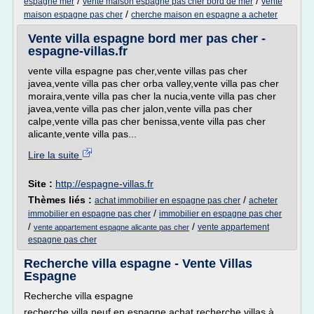
/
/
espagne mer
vente maison espagne pas cher bord de mer
vente
/
maison espagne pas cher
cherche maison en espagne a acheter
Vente villa espagne bord mer pas cher -
espagne-villas.fr
vente villa espagne pas cher,vente villas pas cher
javea,vente villa pas cher orba valley,vente villa pas cher
moraira,vente villa pas cher la nucia,vente villa pas cher
javea,vente villa pas cher jalon,vente villa pas cher
calpe,vente villa pas cher benissa,vente villa pas cher
alicante,vente villa pas...
Lire la suite
Site :
http://espagne-villas.fr
Thèmes liés :
/
achat immobilier en espagne pas cher
acheter
/
immobilier en espagne pas cher
immobilier en espagne pas cher
/
/
vente appartement
vente appartement espagne alicante pas cher
espagne pas cher
Recherche villa espagne - Vente Villas
Espagne
Recherche villa espagne
recherche villa neuf en espagne achat,recherche villas à