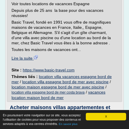
Voir toutes locations de vacances Espagne
Depuis plus de 25 ans la base pour des vacances
réussies!
Basic Travel, fondé en 1991 vous offre de magnifiques
maisons de vacances en France, Italie,, Espagne,
Belgique et Allemagne. S'il s'agit d'un gîte charmant,
d'une villa avec piscine ou d'une location au bord de la
mer, chez Basic Travel vous êtes à la bonne adresse .
Toutes les maisons de vacances ont...
Lire la suite
Site :
https://www.basic-travel.com
Thèmes liés :
location villa vacances espagne bord de
mer
/
location villa espagne bord de mer avec piscine
/
location maison espagne bord de mer avec piscine
/
/
vacances
location villa espagne bord de mer costa brava
location maison bord de mer
Acheter maisons villas appartementes et
parcelles a vendre ...
En poursuivant votre navigation sur ce site, vous acceptez
X
l'utilisation de cookies pour vous proposer des contenus et
Denia Immobilier Alicante Costa Blanca, Denia villas
services adaptés à vos centres d'intérêts.
En savoir plus
maisons à vendre - Magnifique maisons vue mer à Denia.