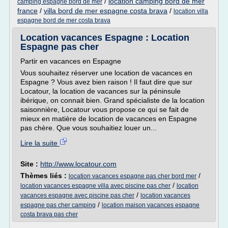
/
location camping bord de mer
camping espagne bord de mer
france
/
villa bord de mer espagne costa brava
/
location villa
espagne bord de mer costa brava
Location vacances Espagne : Location
Espagne pas cher
Partir en vacances en Espagne
Vous souhaitez réserver une location de vacances en
Espagne ? Vous avez bien raison ! Il faut dire que sur
Locatour, la location de vacances sur la péninsule
ibérique, on connait bien. Grand spécialiste de la location
saisonnière, Locatour vous propose ce qui se fait de
mieux en matière de location de vacances en Espagne
pas chère. Que vous souhaitiez louer un...
Lire la suite
Site :
http://www.locatour.com
Thèmes liés :
/
location vacances espagne pas cher bord mer
/
location vacances espagne villa avec piscine pas cher
location
/
vacances espagne avec piscine pas cher
location vacances
/
espagne pas cher camping
location maison vacances espagne
costa brava pas cher