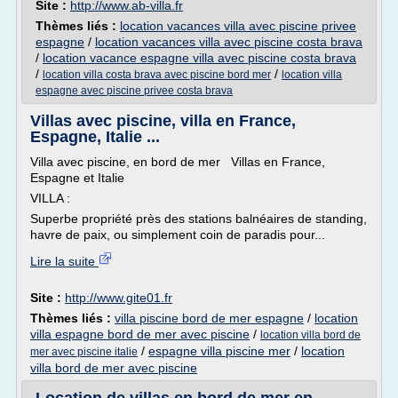
Site :
http://www.ab-villa.fr
Thèmes liés :
location vacances villa avec piscine privee
espagne
/
location vacances villa avec piscine costa brava
/
location vacance espagne villa avec piscine costa brava
/
/
location villa costa brava avec piscine bord mer
location villa
espagne avec piscine privee costa brava
Villas avec piscine, villa en France,
Espagne, Italie ...
Villa avec piscine, en bord de mer Villas en France,
Espagne et Italie
VILLA :
Superbe propriété près des stations balnéaires de standing,
havre de paix, ou simplement coin de paradis pour...
Lire la suite
Site :
http://www.gite01.fr
Thèmes liés :
villa piscine bord de mer espagne
/
location
villa espagne bord de mer avec piscine
/
location villa bord de
/
espagne villa piscine mer
/
location
mer avec piscine italie
villa bord de mer avec piscine