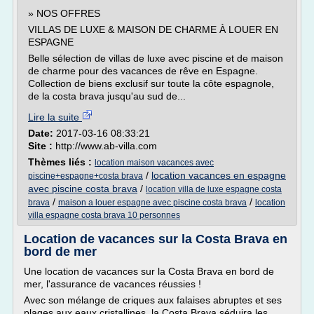
» NOS OFFRES
VILLAS DE LUXE & MAISON DE CHARME À LOUER EN
ESPAGNE
Belle sélection de villas de luxe avec piscine et de maison
de charme pour des vacances de rêve en Espagne.
Collection de biens exclusif sur toute la côte espagnole,
de la costa brava jusqu'au sud de...
Lire la suite
Date:
2017-03-16 08:33:21
Site :
http://www.ab-villa.com
Thèmes liés :
location maison vacances avec
/
location vacances en espagne
piscine+espagne+costa brava
avec piscine costa brava
/
location villa de luxe espagne costa
/
/
brava
maison a louer espagne avec piscine costa brava
location
villa espagne costa brava 10 personnes
Location de vacances sur la Costa Brava en
bord de mer
Une location de vacances sur la Costa Brava en bord de
mer, l'assurance de vacances réussies !
Avec son mélange de criques aux falaises abruptes et ses
plages aux eaux cristallines, la Costa Brava séduira les