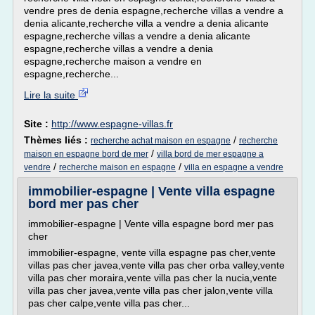
vendre pres de denia espagne,recherche villas a vendre a
denia alicante,recherche villa a vendre a denia alicante
espagne,recherche villas a vendre a denia alicante
espagne,recherche villas a vendre a denia
espagne,recherche maison a vendre en
espagne,recherche...
Lire la suite
Site :
http://www.espagne-villas.fr
Thèmes liés :
/
recherche achat maison en espagne
recherche
/
maison en espagne bord de mer
villa bord de mer espagne a
/
/
vendre
recherche maison en espagne
villa en espagne a vendre
immobilier-espagne | Vente villa espagne
bord mer pas cher
immobilier-espagne | Vente villa espagne bord mer pas
cher
immobilier-espagne, vente villa espagne pas cher,vente
villas pas cher javea,vente villa pas cher orba valley,vente
villa pas cher moraira,vente villa pas cher la nucia,vente
villa pas cher javea,vente villa pas cher jalon,vente villa
pas cher calpe,vente villa pas cher...