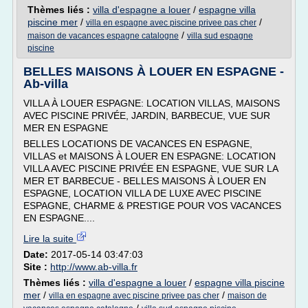
Thèmes liés :
villa d'espagne a louer
/
espagne villa
piscine mer
/
/
villa en espagne avec piscine privee pas cher
/
maison de vacances espagne catalogne
villa sud espagne
piscine
BELLES MAISONS À LOUER EN ESPAGNE -
Ab-villa
VILLA À LOUER ESPAGNE: LOCATION VILLAS, MAISONS
AVEC PISCINE PRIVÉE, JARDIN, BARBECUE, VUE SUR
MER EN ESPAGNE
BELLES LOCATIONS DE VACANCES EN ESPAGNE,
VILLAS et MAISONS À LOUER EN ESPAGNE: LOCATION
VILLA AVEC PISCINE PRIVÉE EN ESPAGNE, VUE SUR LA
MER ET BARBECUE - BELLES MAISONS À LOUER EN
ESPAGNE, LOCATION VILLA DE LUXE AVEC PISCINE
ESPAGNE, CHARME & PRESTIGE POUR VOS VACANCES
EN ESPAGNE....
Lire la suite
Date:
2017-05-14 03:47:03
Site :
http://www.ab-villa.fr
Thèmes liés :
villa d'espagne a louer
/
espagne villa piscine
mer
/
/
villa en espagne avec piscine privee pas cher
maison de