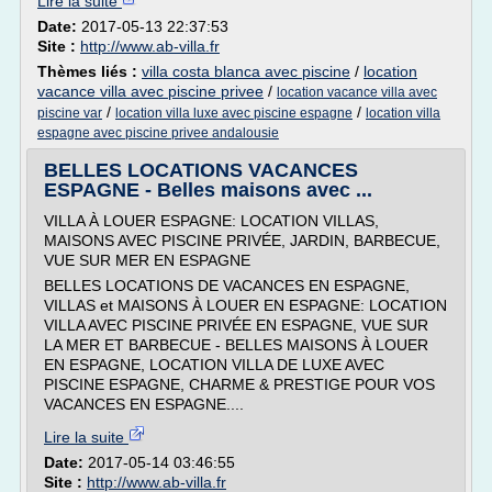
Lire la suite
Date:
2017-05-13 22:37:53
Site :
http://www.ab-villa.fr
Thèmes liés :
villa costa blanca avec piscine
/
location
vacance villa avec piscine privee
/
location vacance villa avec
/
/
piscine var
location villa luxe avec piscine espagne
location villa
espagne avec piscine privee andalousie
BELLES LOCATIONS VACANCES
ESPAGNE - Belles maisons avec ...
VILLA À LOUER ESPAGNE: LOCATION VILLAS,
MAISONS AVEC PISCINE PRIVÉE, JARDIN, BARBECUE,
VUE SUR MER EN ESPAGNE
BELLES LOCATIONS DE VACANCES EN ESPAGNE,
VILLAS et MAISONS À LOUER EN ESPAGNE: LOCATION
VILLA AVEC PISCINE PRIVÉE EN ESPAGNE, VUE SUR
LA MER ET BARBECUE - BELLES MAISONS À LOUER
EN ESPAGNE, LOCATION VILLA DE LUXE AVEC
PISCINE ESPAGNE, CHARME & PRESTIGE POUR VOS
VACANCES EN ESPAGNE....
Lire la suite
Date:
2017-05-14 03:46:55
Site :
http://www.ab-villa.fr