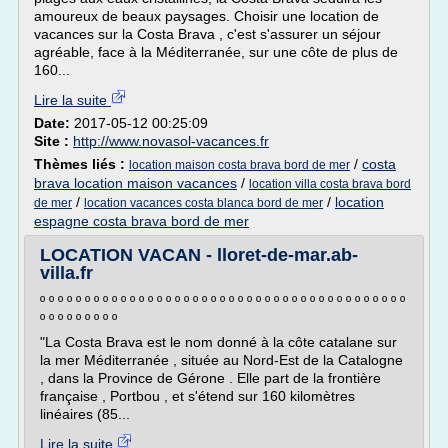
amoureux de beaux paysages. Choisir une location de
vacances sur la Costa Brava , c'est s'assurer un séjour
agréable, face à la Méditerranée, sur une côte de plus de
160...
Lire la suite
Date:
2017-05-12 00:25:09
Site :
http://www.novasol-vacances.fr
Thèmes liés :
/
costa
location maison costa brava bord de mer
brava location maison vacances
/
location villa costa brava bord
/
/
location
de mer
location vacances costa blanca bord de mer
espagne costa brava bord de mer
LOCATION VACAN - lloret-de-mar.ab-
villa.fr
º º º º º º º º º º º º º º º º º º º º º º º º º º º º º º º º º º º º º º º º º
º º º º º º º º º
"La Costa Brava est le nom donné à la côte catalane sur
la mer Méditerranée , située au Nord-Est de la Catalogne
, dans la Province de Gérone . Elle part de la frontière
française , Portbou , et s'étend sur 160 kilomètres
linéaires (85...
Lire la suite