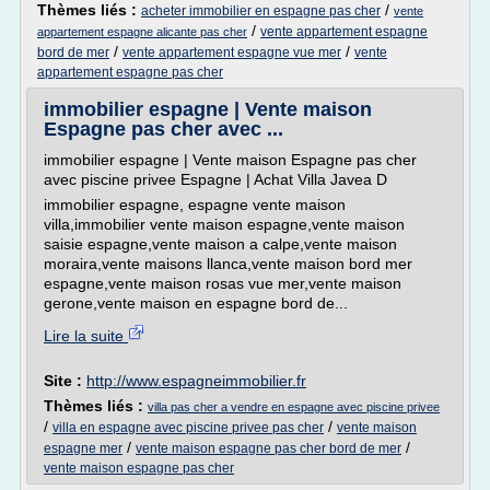
Thèmes liés :
/
acheter immobilier en espagne pas cher
vente
/
vente appartement espagne
appartement espagne alicante pas cher
/
/
bord de mer
vente appartement espagne vue mer
vente
appartement espagne pas cher
immobilier espagne | Vente maison
Espagne pas cher avec ...
immobilier espagne | Vente maison Espagne pas cher
avec piscine privee Espagne | Achat Villa Javea D
immobilier espagne, espagne vente maison
villa,immobilier vente maison espagne,vente maison
saisie espagne,vente maison a calpe,vente maison
moraira,vente maisons llanca,vente maison bord mer
espagne,vente maison rosas vue mer,vente maison
gerone,vente maison en espagne bord de...
Lire la suite
Site :
http://www.espagneimmobilier.fr
Thèmes liés :
villa pas cher a vendre en espagne avec piscine privee
/
/
villa en espagne avec piscine privee pas cher
vente maison
/
/
espagne mer
vente maison espagne pas cher bord de mer
vente maison espagne pas cher