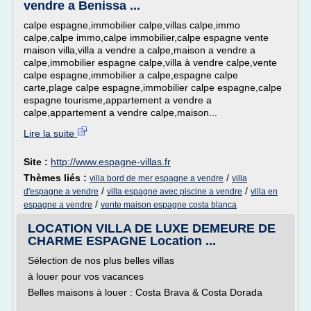
vendre a Benissa ...
calpe espagne,immobilier calpe,villas calpe,immo
calpe,calpe immo,calpe immobilier,calpe espagne vente
maison villa,villa a vendre a calpe,maison a vendre a
calpe,immobilier espagne calpe,villa à vendre calpe,vente
calpe espagne,immobilier a calpe,espagne calpe
carte,plage calpe espagne,immobilier calpe espagne,calpe
espagne tourisme,appartement a vendre a
calpe,appartement a vendre calpe,maison...
Lire la suite
Site :
http://www.espagne-villas.fr
Thèmes liés :
/
villa bord de mer espagne a vendre
villa
/
/
d'espagne a vendre
villa espagne avec piscine a vendre
villa en
/
espagne a vendre
vente maison espagne costa blanca
LOCATION VILLA DE LUXE DEMEURE DE
CHARME ESPAGNE Location ...
Sélection de nos plus belles villas
à louer pour vos vacances
Belles maisons à louer : Costa Brava & Costa Dorada