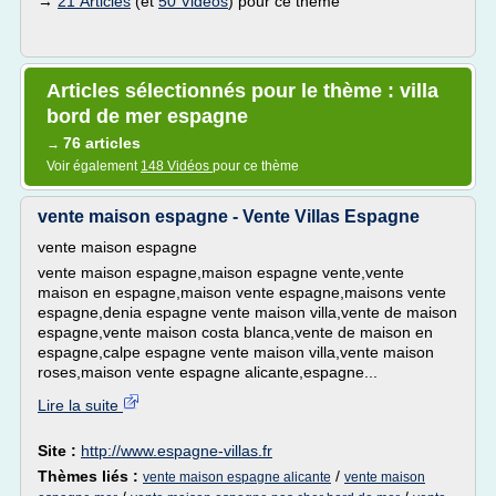
→
21 Articles
(et
50 Vidéos
) pour ce thème
Articles sélectionnés pour le thème : villa
bord de mer espagne
76 articles
→
Voir également
148 Vidéos
pour ce thème
vente maison espagne - Vente Villas Espagne
vente maison espagne
vente maison espagne,maison espagne vente,vente
maison en espagne,maison vente espagne,maisons vente
espagne,denia espagne vente maison villa,vente de maison
espagne,vente maison costa blanca,vente de maison en
espagne,calpe espagne vente maison villa,vente maison
roses,maison vente espagne alicante,espagne...
Lire la suite
Site :
http://www.espagne-villas.fr
Thèmes liés :
/
vente maison espagne alicante
vente maison