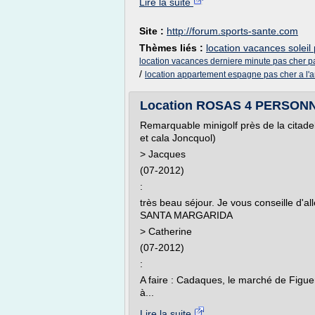
Lire la suite
Site :
http://forum.sports-sante.com
Thèmes liés :
location vacances soleil
location vacances derniere minute pas cher pa
/
location appartement espagne pas cher a l'
Location ROSAS 4 PERSONNE
Remarquable minigolf près de la citadel
et cala Joncquol)
> Jacques
(07-2012)
:
très beau séjour. Je vous conseille d
SANTA MARGARIDA
> Catherine
(07-2012)
:
A faire : Cadaques, le marché de Figu
à...
Lire la suite