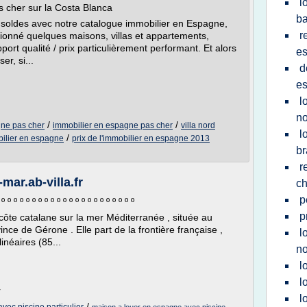
l
s cher sur la Costa Blanca
ba
es soldes avec notre catalogue immobilier en Espagne,
r
ionné quelques maisons, villas et appartements,
port qualité / prix particulièrement performant. Et alors
e
er, si...
d
e
l
no
/
/
gne pas cher
immobilier en espagne pas cher
villa nord
l
/
bilier en espagne
prix de l'immobilier en espagne 2013
br
r
ar.ab-villa.fr
ch
p
 º º º º º º º º º º º º º º º º º º º º º º
p
côte catalane sur la mer Méditerranée , située au
nce de Gérone . Elle part de la frontière française ,
l
inéaires (85...
no
l
l
r
l
/