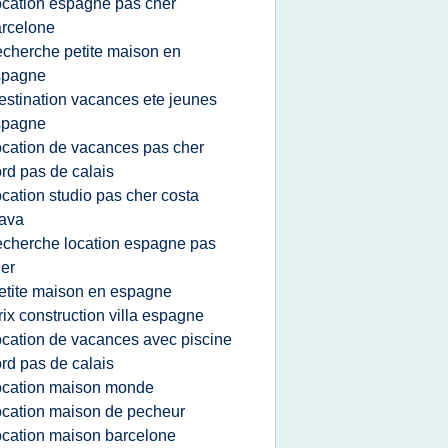
ocation espagne pas cher
rcelone
echerche petite maison en
spagne
estination vacances ete jeunes
spagne
ocation de vacances pas cher
rd pas de calais
ocation studio pas cher costa
ava
echerche location espagne pas
er
etite maison en espagne
rix construction villa espagne
ocation de vacances avec piscine
rd pas de calais
ocation maison monde
ocation maison de pecheur
ocation maison barcelone