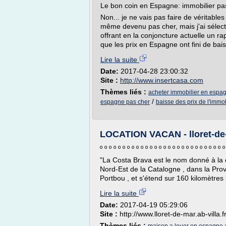
Le bon coin en Espagne: immobilier pa
Non... je ne vais pas faire de véritabl
même devenu pas cher, mais j'ai sélect
offrant en la conjoncture actuelle un rap
que les prix en Espagne ont fini de baiss
Lire la suite
Date:
2017-04-28 23:00:32
Site :
http://www.insertcasa.com
Thèmes liés :
acheter immobilier en espa
/
espagne pas cher
baisse des prix de l'immo
LOCATION VACAN - lloret-de-m
º º º º º º º º º º º º º º º º º º º º º º º º º º º º
"La Costa Brava est le nom donné à la 
Nord-Est de la Catalogne , dans la Provi
Portbou , et s'étend sur 160 kilomètres l
Lire la suite
Date:
2017-04-19 05:29:06
Site :
http://www.lloret-de-mar.ab-villa.f
Thèmes liés :