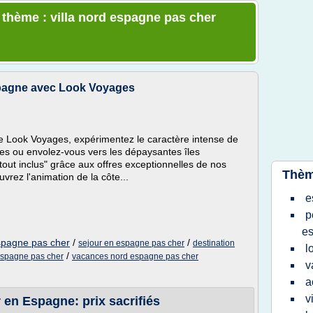
e thème : villa nord espagne pas cher
pagne avec Look Voyages
 Look Voyages, expérimentez le caractère intense de
res ou envolez-vous vers les dépaysantes îles
"tout inclus" grâce aux offres exceptionnelles de nos
Thèm
rez l'animation de la côte...
e
p
e
spagne pas cher
/
/
sejour en espagne pas cher
destination
l
/
spagne pas cher
vacances nord espagne pas cher
v
a
v
 en Espagne: prix sacrifiés