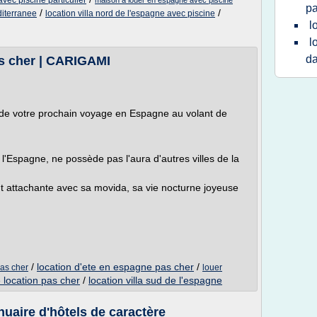
vec piscine particulier
maison a louer en espagne avec piscine
pa
/
/
diterranee
location villa nord de l'espagne avec piscine
l
l
da
s cher | CARIGAMI
s de votre prochain voyage en Espagne au volant de
l'Espagne, ne possède pas l'aura d'autres villes de la
nt attachante avec sa movida, sa vie nocturne joyeuse
/
location d'ete en espagne pas cher
/
pas cher
louer
 location pas cher
/
location villa sud de l'espagne
nuaire d'hôtels de caractère