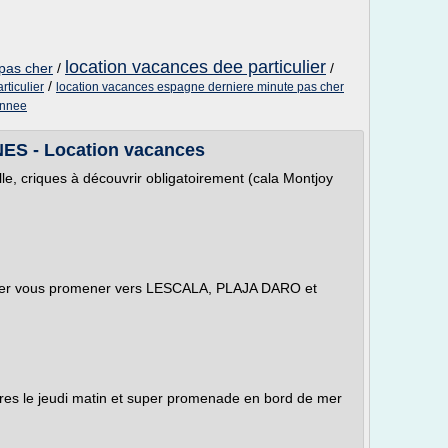
location vacances dee particulier
 pas cher
/
/
/
rticulier
location vacances espagne derniere minute pas cher
annee
S - Location vacances
le, criques à découvrir obligatoirement (cala Montjoy
'aller vous promener vers LESCALA, PLAJA DARO et
eres le jeudi matin et super promenade en bord de mer