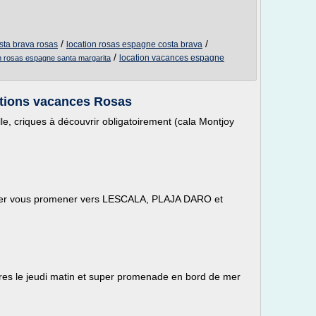
/
/
sta brava rosas
location rosas espagne costa brava
/
location vacances espagne
on rosas espagne santa margarita
tions vacances Rosas
le, criques à découvrir obligatoirement (cala Montjoy
'aller vous promener vers LESCALA, PLAJA DARO et
res le jeudi matin et super promenade en bord de mer