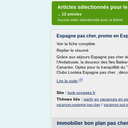
Articles sélectionnés pour l
12 articles
→
Aucune vidéo sélectionnée pour ce thème
Espagne pas cher, promo en Es
Voir la fiche complète
Replier le résumé
Grâce aux séjours Espagne pas cher de
l'Andalousie, la douceur des îles Baléa
Canaries. Optez pour la tranquillité du 
Clubs Lookéa Espagne pas cher , découv
Lire la suite
Site :
look-voyages.fr
Thèmes liés :
partir en vacances en e
/
vacances espagne pas cher
vacances sud e
Immobilier bon plan pas cher