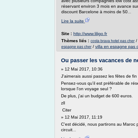
avec plusieurs compagnies low cost ass
réservant environ 3 mois en avance sur
discount Barcelone à moins de 50...
Lire la suite
Site :
http://www.liligo.fr
Thèmes liés :
costa brava hotel pas cher
/
villa en espagne pas 
espagne pas cher
Ou passer les vacances de noe
» 12 Mai 2017, 10:36
J'aimerais aussi passez les fêtes de fin 
Pensez-vous qu'il est préférable de rése
lorsque l'on voyage seul ?
De plus, j'ai un budget de 600 euros.
zll
Citer
» 12 Mai 2017, 11:19
C'est décidé, nous partirons au Maroc 
circuit...