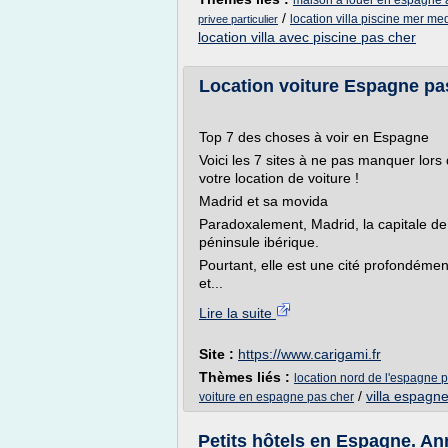
maison a louer en espagne a
/
location villa piscine mer me
privee particulier
location villa avec piscine pas cher
Location voiture Espagne pa
Top 7 des choses à voir en Espagne
Voici les 7 sites à ne pas manquer lor
votre location de voiture !
Madrid et sa movida
Paradoxalement, Madrid, la capitale de 
péninsule ibérique.
Pourtant, elle est une cité profondéme
et...
Lire la suite
Site :
https://www.carigami.fr
Thèmes liés :
location nord de l'espagne 
/
villa espagne
voiture en espagne pas cher
Petits hôtels en Espagne. An