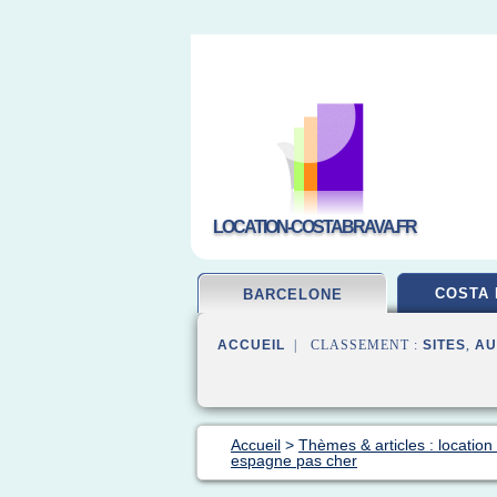
LOCATION-COSTABRAVA.FR
COSTA 
BARCELONE
ACCUEIL
| CLASSEMENT :
SITES
,
AU
Accueil
>
Thèmes & articles : locatio
espagne pas cher