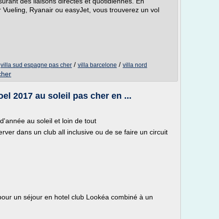
urant des liaisons directes et quotidiennes. En
 Vueling, Ryanair ou easyJet, vous trouverez un vol
/
/
/
villa sud espagne pas cher
villa barcelone
villa nord
cher
l 2017 au soleil pas cher en ...
d'année au soleil et loin de tout
rver dans un club all inclusive ou de se faire un circuit
pour un séjour en hotel club Lookéa combiné à un