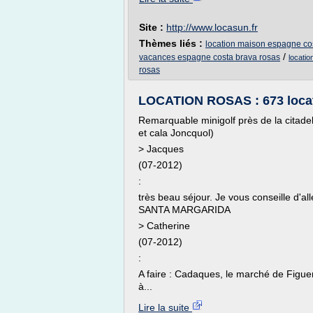
Site :
http://www.locasun.fr
Thèmes liés :
location maison espagne co
/
vacances espagne costa brava rosas
locati
rosas
LOCATION ROSAS : 673 loca
Remarquable minigolf près de la citadel
et cala Joncquol)
> Jacques
(07-2012)
:
très beau séjour. Je vous conseille d
SANTA MARGARIDA
> Catherine
(07-2012)
:
A faire : Cadaques, le marché de Figue
à...
Lire la suite