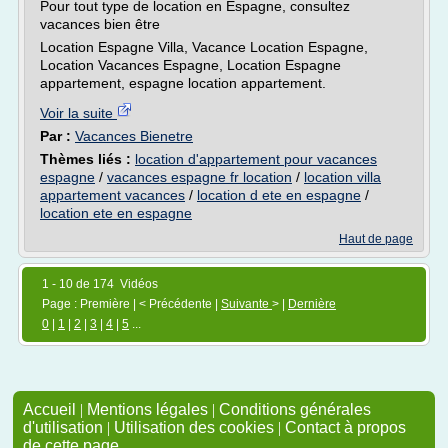
Pour tout type de location en Espagne, consultez
vacances bien être
Location Espagne Villa, Vacance Location Espagne,
Location Vacances Espagne, Location Espagne
appartement, espagne location appartement.
Voir la suite
Par :
Vacances Bienetre
Thèmes liés :
location d'appartement pour vacances
espagne
/
vacances espagne fr location
/
location villa
appartement vacances
/
location d ete en espagne
/
location ete en espagne
Haut de page
1 - 10 de 174 Vidéos
Page : Première | < Précédente |
Suivante
> |
Dernière
0
|
1
|
2
|
3
|
4
|
5
...
Accueil
|
Mentions légales
|
Conditions générales
d'utilisation
|
Utilisation des cookies
|
Contact à propos
de cette page