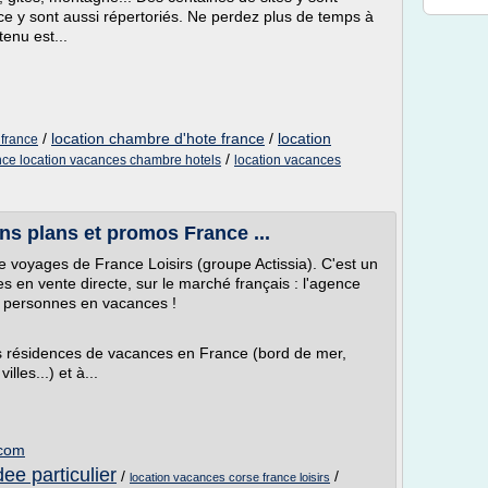
e y sont aussi répertoriés. Ne perdez plus de temps à
tenu est...
/
location chambre d'hote france
/
location
 france
/
ance location vacances chambre hotels
location vacances
ns plans et promos France ...
e voyages de France Loisirs (groupe Actissia). C'est un
s en vente directe, sur le marché français : l'agence
 personnes en vacances !
es résidences de vacances en France (bord de mer,
les...) et à...
.com
ee particulier
/
/
location vacances corse france loisirs