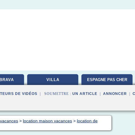
BRAVA
VILLA
ESPAGNE PAS CHER
TEURS DE VIDÉOS
| SOUMETTRE :
UN ARTICLE
|
ANNONCER
|
n vacances
>
location maison vacances
>
location de