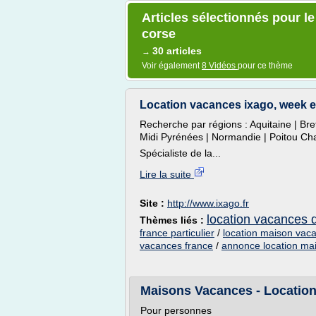
Articles sélectionnés pour l
corse
30 articles
→
Voir également
8 Vidéos
pour ce thème
Location vacances ixago, week 
Recherche par régions : Aquitaine | Bre
Midi Pyrénées | Normandie | Poitou Ch
Spécialiste de la...
Lire la suite
Site :
http://www.ixago.fr
location vacances d
Thèmes liés :
france particulier
/
location maison vaca
vacances france
/
annonce location mai
Maisons Vacances - Location 
Pour personnes