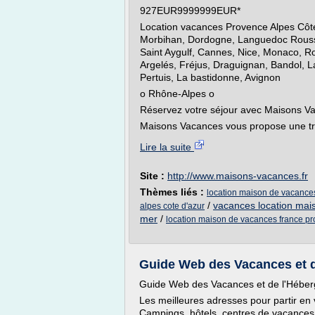
927EUR9999999EUR*
Location vacances Provence Alpes Côte
Morbihan, Dordogne, Languedoc Roussil
Saint Aygulf, Cannes, Nice, Monaco, R
Argelés, Fréjus, Draguignan, Bandol, L
Pertuis, La bastidonne, Avignon
o Rhône-Alpes o
Réservez votre séjour avec Maisons V
Maisons Vacances vous propose une trè
Lire la suite
Site :
http://www.maisons-vacances.fr
Thèmes liés :
location maison de vacance
/
vacances location mai
alpes cote d'azur
mer
/
location maison de vacances france p
Guide Web des Vacances et d
Guide Web des Vacances et de l'Hébe
Les meilleures adresses pour partir e
Campings, hôtels, centres de vacances,