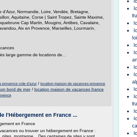
l
l
 d'Azur, Normandie, Loire, Vendée, Bretagne,
fr
lon, Aquitaine, Corse | Saint Tropez, Sainte Maxime,
oquebrune Cap Martin, Mougins, Antibes, Cavalaire,
l
avandou, Aix en Provence, Marseilles, Lourmarin,
l
lo
l
acances
l
s large gamme de locations de...
an
l
l
al
/
s provence cote d'azur
location maison de vacances provence
l
son bord de mer
/
location maison de vacances france
rovence
l
fr
l
e l'Hébergement en France ...
l
rgement en France
c
n vacances ou trouver un hébergement en France :
l
 gites, montagne... Des centaines de sites y sont