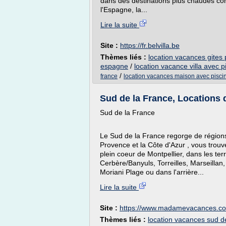
dans des destinations plus chaudes comm
l'Espagne, la...
Lire la suite
Site :
https://fr.belvilla.be
Thèmes liés :
location vacances gites 
espagne
/
location vacance villa avec p
/
france
location vacances maison avec piscin
Sud de la France, Locations
Sud de la France
Le Sud de la France regorge de régions
Provence et la Côte d'Azur , vous tro
plein coeur de Montpellier, dans les te
Cerbère/Banyuls, Torreilles, Marseilla
Moriani Plage ou dans l'arrière...
Lire la suite
Site :
https://www.madamevacances.c
Thèmes liés :
location vacances sud de