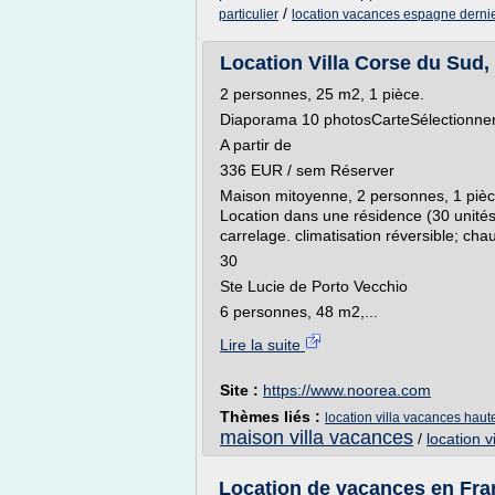
/
particulier
location vacances espagne derni
Location Villa Corse du Sud,
2 personnes, 25 m2, 1 pièce.
Diaporama 10 photosCarteSélectionne
A partir de
336 EUR / sem Réserver
Maison mitoyenne, 2 personnes, 1 pièce(
Location dans une résidence (30 unités 
carrelage. climatisation réversible; cha
30
Ste Lucie de Porto Vecchio
6 personnes, 48 m2,...
Lire la suite
Site :
https://www.noorea.com
Thèmes liés :
location villa vacances haut
maison villa vacances
/
location v
Location de vacances en F