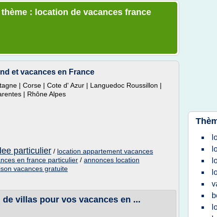
e thème : location de vacances france
end et vacances en France
tagne | Corse | Cote d' Azur | Languedoc Roussillon |
arentes | Rhône Alpes
Thèm
l
l
ee particulier
/
location appartement vacances
nces en france particulier
/
annonces location
l
son vacances gratuite
l
v
b
de villas pour vos vacances en ...
l