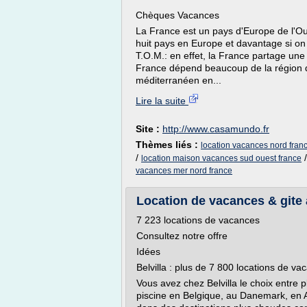
Chèques Vacances
La France est un pays d'Europe de l'Ouest
huit pays en Europe et davantage si on
T.O.M.: en effet, la France partage une
France dépend beaucoup de la région da
méditerranéen en...
Lire la suite
Site :
http://www.casamundo.fr
Thèmes liés :
location vacances nord fran
/
location maison vacances sud ouest france
vacances mer nord france
Location de vacances & gite a
7 223 locations de vacances
Consultez notre offre
Idées
Belvilla : plus de 7 800 locations de v
Vous avez chez Belvilla le choix entre 
piscine en Belgique, au Danemark, en