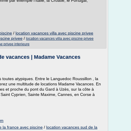
e par exemple l'Italie, la Croatie, le Portugal,
piscine
/
location vacances villa avec piscine privee
iscine privee
/
location vacances villa avec piscine privee
e privee interieure
 de vacances | Madame Vacances
 toutes atypiques. Entre le Languedoc Roussillon , la
uverez une multitude de locations Madame Vacances. En
rres et proche du pont du Gard à Uzès, sur la côte à
n, Saint Cyprien, Sainte Maxime, Cannes, en Corse à
om
 la france avec piscine
/
location vacances sud de la