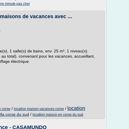
ere minute pas cher
 maisons de vacances avec ...
r
s), 1 salle(s) de bains, env. 25 m², 1 niveau(x).
au total). convenant pour les vacances, accueillant,
uffage électrique.
location
/
/
e corse
location maison vacances corse
illa corse du sud
/
location maison en corse du sud
rance - CASAMUNDO