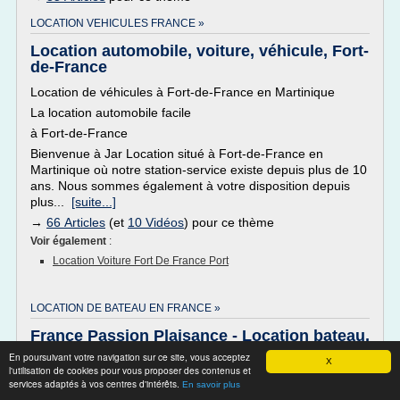
LOCATION VEHICULES FRANCE »
Location automobile, voiture, véhicule, Fort-
de-France
Location de véhicules à Fort-de-France en Martinique
La location automobile facile
à Fort-de-France
Bienvenue à Jar Location situé à Fort-de-France en
Martinique où notre station-service existe depuis plus de 10
ans. Nous sommes également à votre disposition depuis
plus...
[suite...]
→
66 Articles
(et
10 Vidéos
) pour ce thème
Voir également
:
Location Voiture Fort De France Port
LOCATION DE BATEAU EN FRANCE »
France Passion Plaisance - Location bateau,
location ...
En poursuivant votre navigation sur ce site, vous acceptez
X
l'utilisation de cookies pour vous proposer des contenus et
Location de bateau et location de péniche en France et en
services adaptés à vos centres d'intérêts.
En savoir plus
Europe