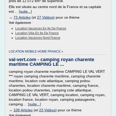
près de 12 072 km² de superficie.
Elle est située au centre nord de la France et sa capitale
est...
[suite...]
→
73 Articles
(et
27 Vidéos
) pour ce thème
Voir également
:
Location Vacances En Ile De France
Location Villa En Ile De France
Location Vacances Nord France
LOCATION MOBILE HOME FRANCE »
val-vert.com - camping royan charente
maritime CAMPING LE ...
camping royan charente maritime CAMPING LE VAL VERT
*** royan camping charente maritime, camping charente
maritime, location cote atlantique, camping poitou
charentes, location charente maritime, camping france,
location poitou charentes, camping cote atlantique,
CAMPING LE VAL VERT, camping location, camping royan,
location france, location royan, camping pataugeoire,
camping...
[suite...]
→
108 Articles
(et
23 Vidéos
) pour ce thème
Voir également
: